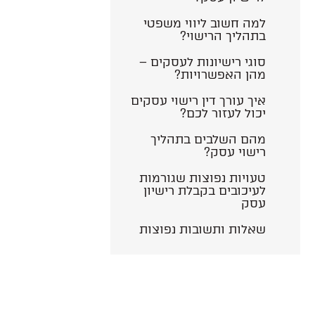
למה חשוב ליווי משפטי
בתהליך הרישוי?
סוגי רישיונות לעסקים –
מהן האפשרויות?
איך עורך דין רישוי עסקים
יכול לעזור לכם?
וצא דופן באיכות
מרשים ביותר
מהם השלבים בתהליך
תן מעצמו מעל
רישוי עסק?
ן את תחושת
חשובה בסגירת
טעויות נפוצות שגורמות
לעיכובים בקבלת רישיון
ון אומר הכל
עסק
שאלות ותשובות נפוצות