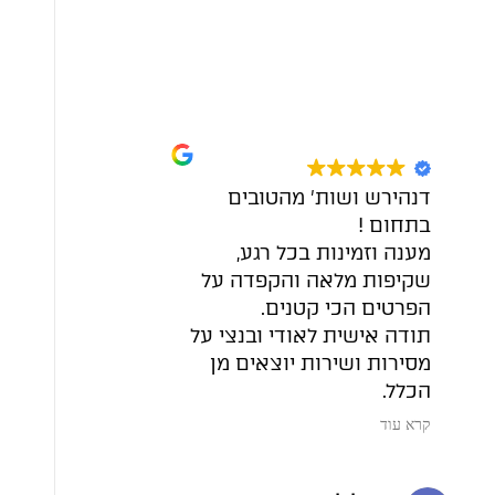
דנהירש ושות׳ מהטובים
אודי עו״ד י
בתחום !
ובשירות, נו
מענה וזמינות בכל רגע,
ומעבר ונות
שקיפות מלאה והקפדה על
הבטיחות ש
הפרטים הכי קטנים.
עסקה. הניסי
תודה אישית לאודי ובנצי על
תודה רבה
מסירות ושירות יוצאים מן
הכלל.
מומלץ בחום!
קרא עוד