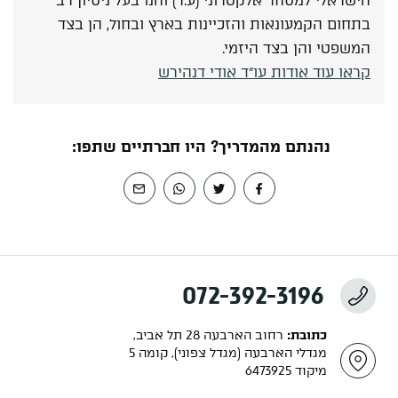
הישראלי למסחר אלקטרוני (ע.ר) והנו בעל ניסיון רב
בתחום הקמעונאות והזכיינות בארץ ובחול, הן בצד
המשפטי והן בצד היזמי.
קראו עוד אודות עו"ד אודי דנהירש
נהנתם מהמדריך? היו חברתיים שתפו:
072-392-3196
כתובת:
רחוב הארבעה 28 תל אביב,
מגדלי הארבעה (מגדל צפוני), קומה 5
מיקוד 6473925