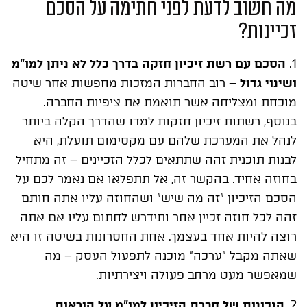
מה חשוב לדעת לפני חתימה על הסכם
זכיינות?
1.
הסכם עם רשת זיכיון חזקה בדרך כלל לא ניתן למו"מ
ושינוי גדול
– רוב החברות המזכות מחפשות אחר שיטה
מוכחת ומצליחה אשר תואמת את ציפיות החברה.
בנוסף, רשתות זיכיון חזקות למדו שהדרך הקלה ביותר
לנהל את המערכת שלהם עם מקסימום תועלת, היא
לבנות תוכנית זהה שתתאים לכלל הזכיינים – זה מתחיל
בחוזה אחיד. בהקשר זה, אל תתפלאו אם נאמר לכם על
הסכם הזיכיון "זה מה שיש" ושהחוזה עליו אתה חותם
זהה לכל חוזה זכיין אחר ותידרש לחתום עליו אם אתה
רוצה להיות אחד בעצמך. אחת החסרונות בשיטה זו היא
שאתה מקבל "ערכה" מוכנה לתפעול העסק – מה
שמאפשר מעט מרחב פעולה ויצירתיות.
2.
הנכונות של חברת הזיכיון למו"מ על הוראות