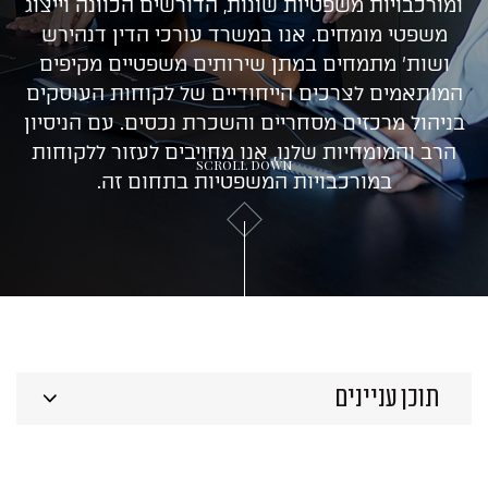
ומורכבויות משפטיות שונות, הדורשים הכוונה וייצוג
ייעוץ ראשוני
משפטי מומחים. אנו במשרד עורכי הדין דנהירש
ושות' מתמחים במתן שירותים משפטיים מקיפים
המותאמים לצרכים הייחודיים של לקוחות העוסקים
בניהול מרכזים מסחריים והשכרת נכסים. עם הניסיון
הרב והמומחיות שלנו, אנו מחויבים לעזור ללקוחות
SCROLL DOWN
במורכבויות המשפטיות בתחום זה.
תוכן עניינים