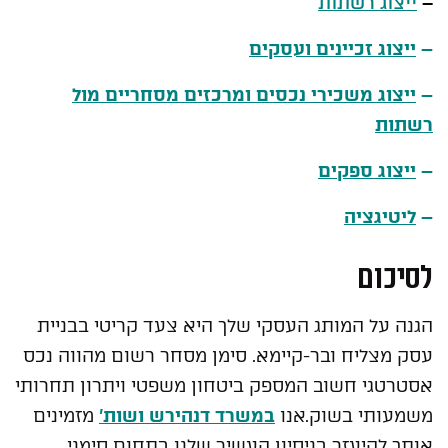
ייצוג רשתות
–
–
ייצוג זכיינים ועסקים
–
ייצוג משכירי נכסים ומרכזים מסחריים מול
רשתות
–
ייצוג ספקים
–
ליטיגציה
לסיכום
הגנה על המותג העסקי שלך היא צעד קריטי בבניית
עסק מצליח ובר-קיימא. סימן מסחר רשום מהווה נכס
אסטרטגי חשוב המספק ביטחון משפטי ויתרון תחרותי
משמעותי בשוק.אנו
במשרד דנהירש ושות'
מזמינים
אותך להיעזר בניסיון העשיר שלנו בתחום סימני