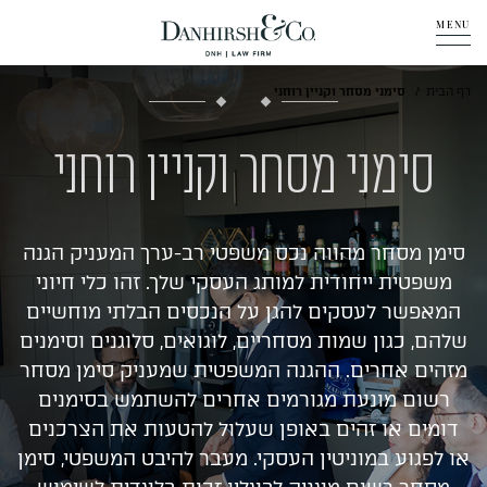
MENU
אודות
דף הבית
סימני מסחר וקניין רוחני
תחומי פעילות
סימני מסחר וקניין רוחני
מדיה
סימן מסחר מהווה נכס משפטי רב-ערך המעניק הגנה
מבין לקוחותינו
משפטית ייחודית למותג העסקי שלך. זהו כלי חיוני
המאפשר לעסקים להגן על הנכסים הבלתי מוחשיים
שלהם, כגון שמות מסחריים, לוגואים, סלוגנים וסימנים
שאלות ותשובות
מזהים אחרים. ההגנה המשפטית שמעניק סימן מסחר
רשום מונעת מגורמים אחרים להשתמש בסימנים
יצירת קשר
דומים או זהים באופן שעלול להטעות את הצרכנים
או לפגוע במוניטין העסקי. מעבר להיבט המשפטי, סימן