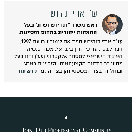
עו"ד אודי דנהירש
ראש משרד "דנהירש ושות' ובעל
התמחות ייחודית בתחום הזכיינות.
עו"ד אודי דנהירש סיים את לימודיו בשנת 1997,
חבר לשכת עורכי הדין בישראל, מכהן כנשיא
האיגוד הישראלי למסחר אלקטרוני (ע.ר) והנו בעל
ניסיון רב בתחום הקמעונאות והזכיינות בארץ
ובחול, הן בצד המשפטי והן בצד היזמי.
קרא עוד
J
O
P
C
OIN
UR
ROFESSIONAL
OMMUNITY